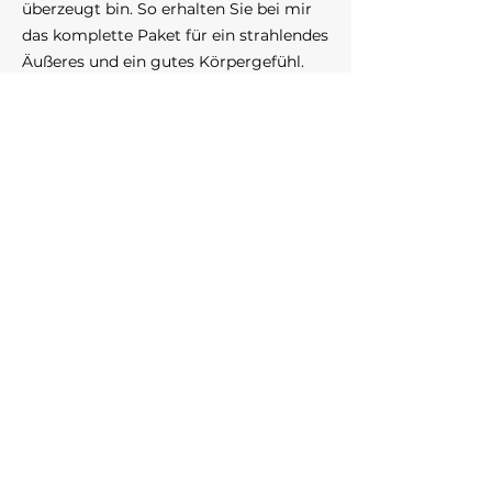
überzeugt bin. So erhalten Sie bei mir
das komplette Paket für ein strahlendes
Äußeres und ein gutes Körpergefühl.
Ich freue mich darauf, Sie auf Ihrem
Weg zu begleiten!
Beata Wojs
Klingt interessant?
WAS STECKT HINTER
UNSEREM KONZEPT?
Diese Frage haben sich mittlerweile auch
bekannte Magazine und Fernsehsender
gestellt, die Behandlungen kurzerhand