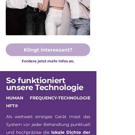
Klingt interessant?
Fordere jetzt mehr Infos an.
So funktioniert
unsere Technologie
HUMAN FREQUENCY-TECHNOLOGIE
HFT®
Als weltweit einziges Gerät misst das
System vor jeder Behandlung punktuell
und hochpräzise die
lokale Dichte der